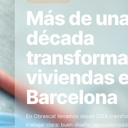
Más de un
década
transform
viviendas 
Barcelona
En Obrescat llevamos desde 2014 transfo
trabajar clara: buen diseño, ejecución c