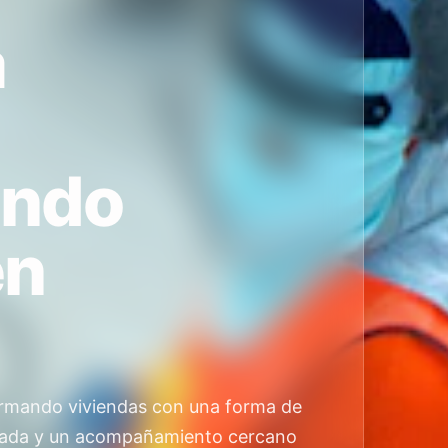
a
ando
en
rmando viviendas con una forma de
uidada y un acompañamiento cercano