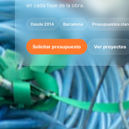
en cada fase de la obra.
Desde 2014
Barcelona
Presupuestos clar
Solicitar presupuesto
Ver proyectos