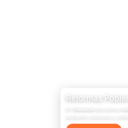
Reformas Poble
En
Obrescat
ejecutamos
re
acabados resistentes a ambi