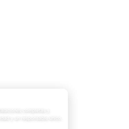
stalaciones completas y
idad y un responsable único.