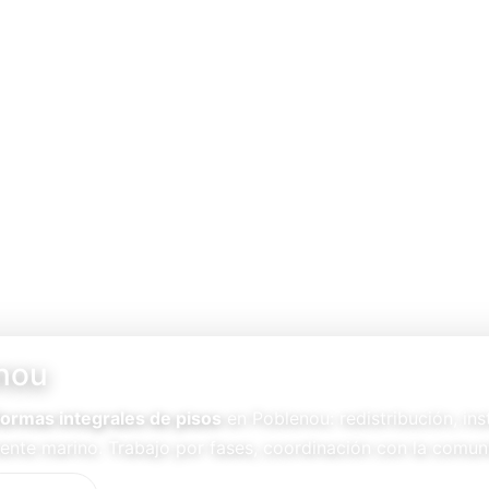
nou
formas integrales de pisos
en Poblenou: redistribución, in
ente marino. Trabajo por fases, coordinación con la comun