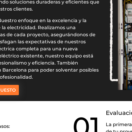
ndo soluciones duraderas y eficientes que
tros clientes.
uestro enfoque en la excelencia y la
 la electricidad. Realizamos una
icas de cada proyecto, asegurándonos de
sfagan las expectativas de nuestros
eléctrica completa para una nueva
léctrico existente, nuestro equipo está
esionalismo y eficiencia. También
n Barcelona para poder solventar posibles
ofesionalidad.
PUESTO
Evaluaci
01
La primera
sos:
de tu proy