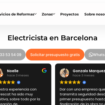
vicios de Reformas
Zonas
Proyectos
Sobre noso
Electricista en Barcelona
33 53 54 09
Solicitar presupuesto gratis
Whats
Gonzalo Marquez
hace 3 meses
hace 3 meses
ar con una empresa que
Hicimos una renovación
ransmita seguridad desde el
bastante completa de 
rimer presupuesto hasta la
vivienda y la experienci
inalización de la obra no es
general con Obrescat h