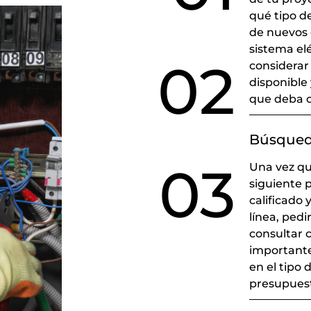
qué tipo de
de nuevos 
sistema el
02
considerar
disponible
que deba c
Búsqueda
03
Una vez qu
siguiente p
calificado 
línea, ped
consultar c
importante 
en el tipo 
presupuest