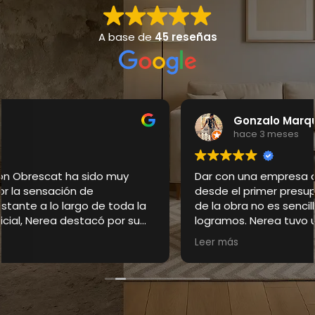
A base de
45 reseñas
Gonzalo Marquez
hace 3 meses
Dar con una empresa que transmita seguridad
desde el primer presupuesto hasta la finalización
de la obra no es sencillo, pero con Obrescat lo
logramos. Nerea tuvo un papel fundamental al
inicio, ya que nos presentó una propuesta
Leer más
detallada y fácil de entender. Más adelante,
Olivares se encargó de dirigir la reforma y supo
resolver adecuadamente los pequeños cambios
que fueron surgiendo. Dentro del sector de
reformas en Barcelona, nos han demostrado ser