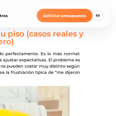
tros
Solicitar presupuesto
ES
 piso (casos reales y
ero)
ndo perfectamente. Es lo más normal:
e ajustar expectativas. El problema es
etros pueden costar muy distinto según
ea la frustración típica de “me dijeron