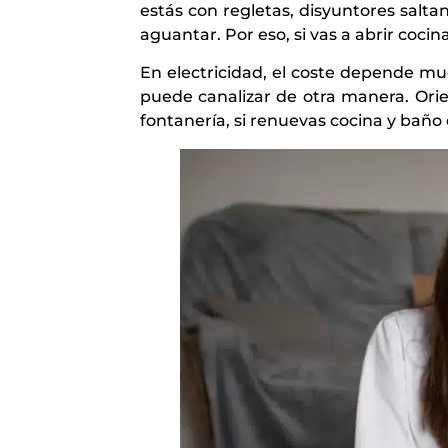
estás con regletas, disyuntores salt
aguantar. Por eso, si vas a abrir coci
En electricidad, el coste depende muc
puede canalizar de otra manera. Ori
fontanería, si renuevas cocina y bañ