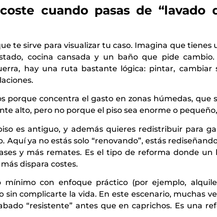
coste cuando pasas de “lavado d
ue te sirve para visualizar tu caso. Imagina que tienes u
astado, cocina cansada y un baño que pide cambio. 
rra, hay una ruta bastante lógica: pintar, cambiar s
laciones.
os porque concentra el gasto en zonas húmedas, que 
mente alto, pero no porque el piso sea enorme o pequeño
so es antiguo, y además quieres redistribuir para ga
 Aquí ya no estás solo “renovando”, estás rediseñando 
ases y más remates. Es el tipo de reforma donde un
 más dispara costes.
 mínimo con enfoque práctico (por ejemplo, alquiler)
to sin complicarte la vida. En este escenario, muchas v
cabado “resistente” antes que en caprichos. Es una ref