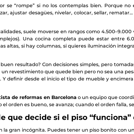
r se “rompe” si no los contemplas bien. Porque no e
zar, ajustar desagües, nivelar, colocar, sellar, rematar…
lidades, suele moverse en rangos como 4.500–9.000 €
plejos). Una cocina completa puede estar entre 6.0
s altas, si hay columnas, si quieres iluminación integrad
n buen resultado? Con decisiones simples, pero tomada
r un revestimiento que quede bien pero no sea una pesa
 Y definir desde el inicio el tipo de mueble y encimer
tista de reformas en Barcelona
o un equipo que coordi
el orden es bueno, se avanza; cuando el orden falla, se 
ble que decide si el piso “funciona
on la gran incógnita. Puedes tener un piso bonito con una