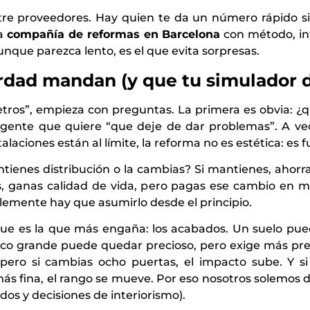
tre proveedores. Hay quien te da un número rápido sin
na
compañía de reformas en Barcelona
con método, int
unque parezca lento, es el que evita sorpresas.
erdad mandan (y que tu simulador 
etros”, empieza con preguntas. La primera es obvia: ¿
gente que quiere “que deje de dar problemas”. A vec
talaciones están al límite, la reforma no es estética: es 
ntienes distribución o la cambias? Si mantienes, ahorr
ias, ganas calidad de vida, pero pagas ese cambio en 
lemente hay que asumirlo desde el principio.
 que es la que más engaña: los acabados. Un suelo pue
ico grande puede quedar precioso, pero exige más pre
 pero si cambias ocho puertas, el impacto sube. Y s
más fina, el rango se mueve. Por eso nosotros solemos d
ados y decisiones de interiorismo).