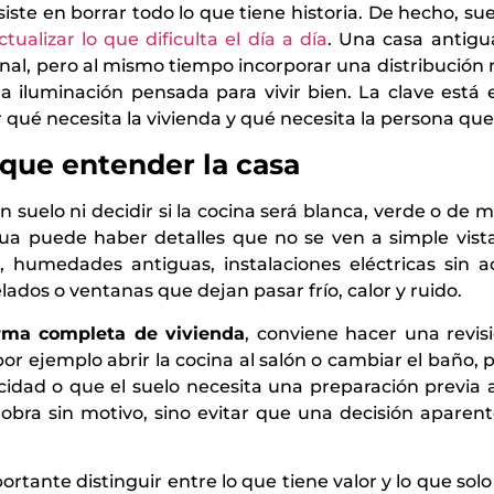
te en borrar todo lo que tiene historia. De hecho, suel
ualizar lo que dificulta el día a día
. Una casa antig
ginal, pero al mismo tiempo incorporar una distribució
 iluminación pensada para vivir bien. La clave está 
ué necesita la vivienda y qué necesita la persona que va
 que entender la casa
n suelo ni decidir si la cocina será blanca, verde o de 
gua puede haber detalles que no se ven a simple vista
humedades antiguas, instalaciones eléctricas sin a
ados o ventanas que dejan pasar frío, calor y ruido.
rma completa de vivienda
, conviene hacer una revisi
por ejemplo abrir la cocina al salón o cambiar el baño, 
icidad o que el suelo necesita una preparación previa
a obra sin motivo, sino evitar que una decisión apar
rtante distinguir entre lo que tiene valor y lo que solo