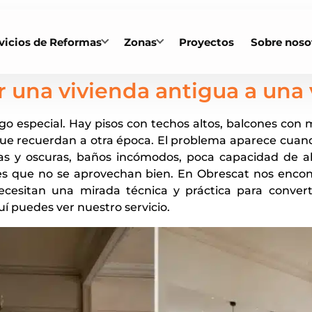
vicios de Reformas
Zonas
Proyectos
Sobre noso
 una vivienda antigua a una
lgo especial. Hay pisos con techos altos, balcones con 
que recuerdan a otra época. El problema aparece cuan
das y oscuras, baños incómodos, poca capacidad de al
nes que no se aprovechan bien. En Obrescat nos enc
ecesitan una mirada técnica y práctica para conver
uí puedes ver nuestro servicio.