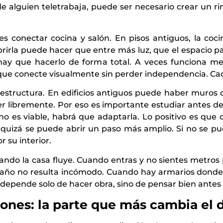
e alguien teletrabaja, puede ser necesario crear un r
 conectar cocina y salón. En pisos antiguos, la cocin
Abrirla puede hacer que entre más luz, que el espacio p
y que hacerlo de forma total. A veces funciona mej
 que conecte visualmente sin perder independencia. Cad
structura. En edificios antiguos puede haber muros de 
 libremente. Por eso es importante estudiar antes d
o es viable, habrá que adaptarla. Lo positivo es que c
quizá se puede abrir un paso más amplio. Si no se pu
 su interior.
ndo la casa fluye. Cuando entras y no sientes metros 
año no resulta incómodo. Cuando hay armarios donde 
o depende solo de hacer obra, sino de pensar bien antes
iones: la parte que más cambia el d