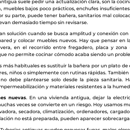
ntigua suele pedir una actualización clara, son la coci
 muebles bajos poco prácticos, enchufes insuficientes
or su parte, puede tener bañera, sanitarios mal coloc
llevan demasiado tiempo sin revisarse.
n solución cuando se busca amplitud y conexión con l
 pared y colocar muebles nuevos. Hay que pensar en la
nevera, en el recorrido entre fregadero, placa y zona
ue no permite cocinar cómodo acaba siendo un proble
 más habituales es sustituir la bañera por un plato de 
es, niños o simplemente con rutinas rápidas. También
no debe plantearse solo desde la pieza sanitaria. H
 impermeabilización y materiales resistentes a la humed
nes nuevas
. En una vivienda antigua, dejar la electr
 muchas veces se convierte en un riesgo. Hoy usamos 
lavadora, secadora, climatización, ordenadores, cargador
alación no está preparada, pueden aparecer sobrecargas,
 Tuberías antiguas pueden provocar fugas, malos olore