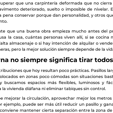
perar que una carpintería deformada que no cierra
imento deteriorado, suelto o imposible de nivelar. Es
a pena conservar porque dan personalidad, y otros que
nto.
iente que una buena obra empieza mucho antes del pr
 la casa, cuántas personas viven allí, si se cocina 
si falta almacenaje o si hay intención de alquilar o ven
s, pero la mejor solución siempre depende de la vida 
a no siempre significa tirar todos
ribuciones que hoy resultan poco prácticas. Pasillos lar
colocados en zonas poco cómodas son situaciones ba
y buscamos espacios más flexibles, luminosos y fác
 la vivienda diáfana ni eliminar tabiques sin control.
 mejorar la circulación, aprovechar mejor los metros
or ejemplo, puede ser más útil reducir un pasillo y ga
á conviene mantener cierta separación entre la zona d