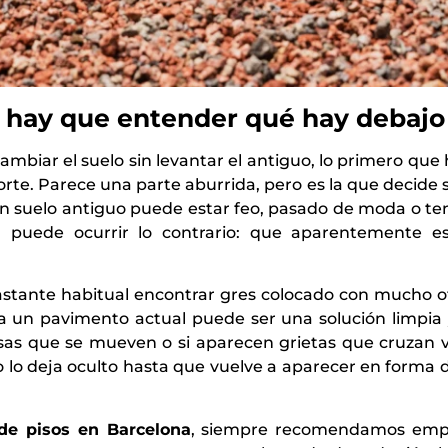
o, hay que entender qué hay debajo
mbiar el suelo sin levantar el antiguo, lo primero que
rte. Parece una parte aburrida, pero es la que decide si
Un suelo antiguo puede estar feo, pasado de moda o te
 puede ocurrir lo contrario: que aparentemente es
bastante habitual encontrar gres colocado con mucho of
a un pavimento actual puede ser una solución limpia y 
as que se mueven o si aparecen grietas que cruzan va
o lo deja oculto hasta que vuelve a aparecer en forma d
de pisos en Barcelona
, siempre recomendamos empez