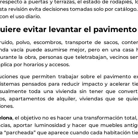
 respecto a puertas y terrazas, el estado de rodapiés, l
ta revisión evita decisiones tomadas solo por catálogo
n el uso diario.
iere evitar levantar el pavimento
ruido, polvo, escombros, transporte de sacos, cont
ienda vacía puede asumirse mejor, pero en una casa
rante la obra, personas que teletrabajan, vecinos se
lica por horarios y accesos.
uciones que permiten trabajar sobre el pavimento ex
istemas pensados para reducir impacto y acelerar t
sualmente toda una vivienda sin tener que converti
os, apartamentos de alquiler, viviendas que se qu
iones.
elona
, el objetivo no es hacer una transformación total
ncias, aportar luminosidad y hacer que muebles anti
sa “parcheada” que aparece cuando cada habitación tie