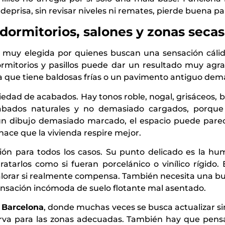
eprisa, sin revisar niveles ni remates, pierde buena pa
dormitorios, salones y zonas secas
 muy elegida por quienes buscan una sensación cáli
ormitorios y pasillos puede dar un resultado muy ag
 que tiene baldosas frías o un pavimento antiguo dem
iedad de acabados. Hay tonos roble, nogal, grisáceos, 
bados naturales y no demasiado cargados, porque 
o un dibujo demasiado marcado, el espacio puede pa
 hace que la vivienda respire mejor.
ción para todos los casos. Su punto delicado es la 
ratarlos como si fueran porcelánico o vinílico rígido
lorar si realmente compensa. También necesita una bue
ensación incómoda de suelo flotante mal asentado.
 Barcelona
, donde muchas veces se busca actualizar si
rva para las zonas adecuadas. También hay que pensar