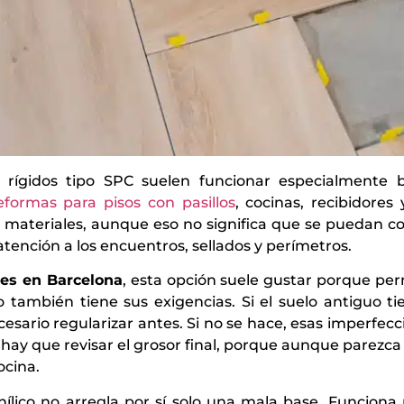
os rígidos tipo SPC suelen funcionar especialmente
eformas para pisos con pasillos
, cocinas, recibidore
 materiales, aunque eso no significa que se puedan co
ención a los encuentros, sellados y perímetros.
res en Barcelona
, esta opción suele gustar porque pe
ico también tiene sus exigencias. Si el suelo antiguo 
cesario regularizar antes. Si no se hace, esas imperf
 hay que revisar el grosor final, porque aunque parezca
cina.
nílico no arregla por sí solo una mala base. Funcion