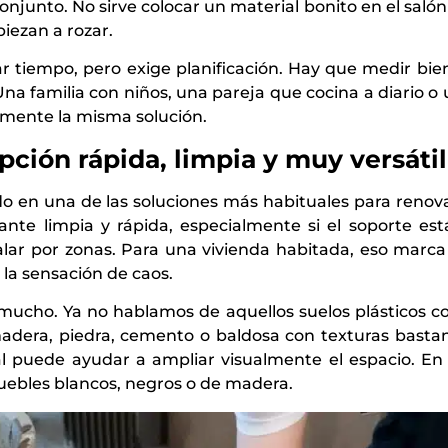
njunto. No sirve colocar un material bonito en el salón
iezan a rozar.
r tiempo, pero exige planificación. Hay que medir bien
 Una familia con niños, una pareja que cocina a diario o
amente la misma solución.
 opción rápida, limpia y muy versátil
tido en una de las soluciones más habituales para renova
nte limpia y rápida, especialmente si el soporte está
alar por zonas. Para una vivienda habitada, eso marca
 la sensación de caos.
cho. Ya no hablamos de aquellos suelos plásticos con
adera, piedra, cemento o baldosa con texturas basta
tural puede ayudar a ampliar visualmente el espacio. 
ebles blancos, negros o de madera.