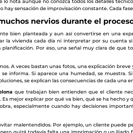
nte lo nota aunque no conozca todos los detalles técnico
o hay sensación de improvisación constante. Cada fase 
muchos nervios durante el proces
te bien planteada y aun así convertirse en una expe
sitar la vivienda cada día ni interpretar por su cuenta 
la planificación. Por eso, una señal muy clara de que 
mos. A veces bastan unas fotos, una explicación breve 
, se informa. Si aparece una humedad, se muestra. Si 
oluciones, se explican las consecuencias de cada una en 
elona
que trabajan bien entienden que el cliente nece
. Es mejor explicar por qué va bien, qué se ha hecho y
 obra, especialmente cuando hay decisiones importante
vitar malentendidos. Por ejemplo, un cliente puede pe
 pero quizá todavía falta una imprimación o un lijado