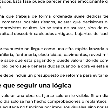
bados. Esta fase puede parecer menos emocionante que 
.
na
que trabaja de forma ordenada suele dedicar tie
, comentar posibles riesgos, aclarar qué decisiones 
previstos ocultos. No se trata de asustar, sino de ev
abitual descubrir cableados antiguos, bajantes delica
esupuesto no llegue como una cifra rápida lanzada al
añilería, fontanería, electricidad, pavimentos, revestimi
nte sabe qué está pagando y puede valorar dónde convi
ipio, pero suele generar dudas cuando la obra ya está 
ué debe incluir un presupuesto de reforma para evitar s
e que seguir una lógica
valorar una obra es fijarse solo en lo visible. Si un
ro día solo se han hecho comprobaciones o replanteos
jecutada no funciona por impulsos visuales, sino por s