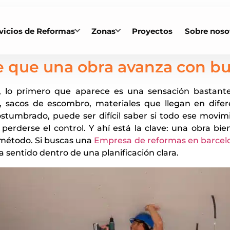
vicios de Reformas
Zonas
Proyectos
Sobre noso
 que una obra avanza con bu
, lo primero que aparece es una sensación bastan
, sacos de escombro, materiales que llegan en dife
ostumbrado, puede ser difícil saber si todo ese movim
a perderse el control. Y ahí está la clave: una obra b
e método. Si buscas una
Empresa de reformas en barcel
sentido dentro de una planificación clara.