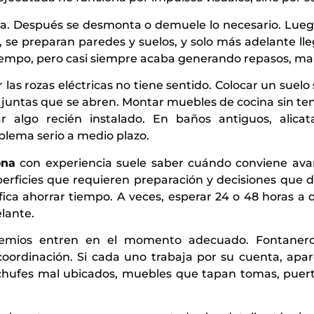
a. Después se desmonta o demuele lo necesario. Luego 
 se preparan paredes y suelos, y solo más adelante lle
mpo, pero casi siempre acaba generando repasos, manc
 las rozas eléctricas no tiene sentido. Colocar un suelo
juntas que se abren. Montar muebles de cocina sin ten
r algo recién instalado. En baños antiguos, alicat
lema serio a medio plazo.
ona
con experiencia suele saber cuándo conviene ava
erficies que requieren preparación y decisiones que 
fica ahorrar tiempo. A veces, esperar 24 o 48 horas a 
lante.
mios entren en el momento adecuado. Fontaneros, el
 coordinación. Si cada uno trabaja por su cuenta, ap
chufes mal ubicados, muebles que tapan tomas, puer