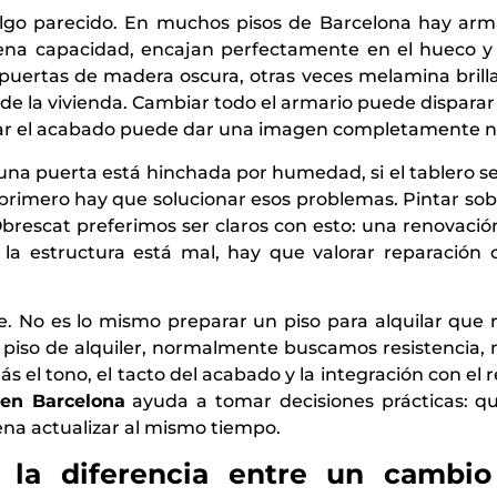
lgo parecido. En muchos pisos de Barcelona hay arm
ena capacidad, encajan perfectamente en el hueco y
 puertas de madera oscura, otras veces melamina brill
l de la vivienda. Cambiar todo el armario puede dispara
alizar el acabado puede dar una imagen completamente 
 una puerta está hinchada por humedad, si el tablero se
s, primero hay que solucionar esos problemas. Pintar so
brescat preferimos ser claros con esto: una renovaci
i la estructura está mal, hay que valorar reparación o
te. No es lo mismo preparar un piso para alquilar que
piso de alquiler, normalmente buscamos resistencia, n
 el tono, el tacto del acabado y la integración con el r
 en Barcelona
ayuda a tomar decisiones prácticas: q
na actualizar al mismo tiempo.
 la diferencia entre un cambi