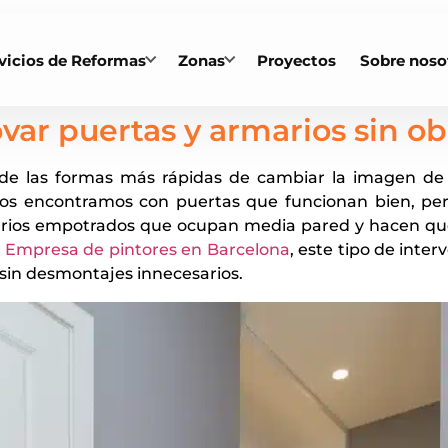
vicios de Reformas
Zonas
Proyectos
Sobre noso
ar puertas y armarios sin obr
de las formas más rápidas de cambiar la imagen de 
os encontramos con puertas que funcionan bien, pero
rios empotrados que ocupan media pared y hacen que
a
Empresa de pintores en Barcelona
, este tipo de inte
sin desmontajes innecesarios.