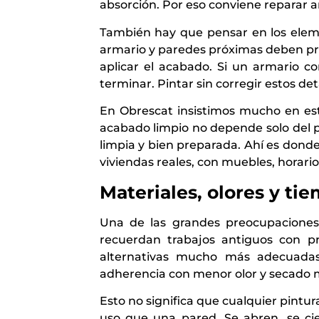
absorción. Por eso conviene reparar a
También hay que pensar en los elemen
armario y paredes próximas deben prot
aplicar el acabado. Si un armario cor
terminar. Pintar sin corregir estos de
En Obrescat insistimos mucho en est
acabado limpio no depende solo del pu
limpia y bien preparada. Ahí es donde
viviendas reales, con muebles, horario
Materiales, olores y t
Una de las grandes preocupaciones
recuerdan trabajos antiguos con pr
alternativas mucho más adecuadas 
adherencia con menor olor y secado 
Esto no significa que cualquier pintu
uso que una pared. Se abren, se cie