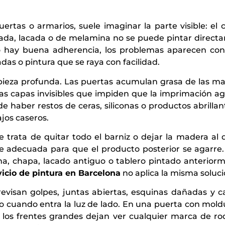
tas o armarios, suele imaginar la parte visible: el c
zada, lacada o de melamina no se puede pintar direct
 no hay buena adherencia, los problemas aparecen con
as o pintura que se raya con facilidad.
ieza profunda. Las puertas acumulan grasa de las man
 capas invisibles que impiden que la imprimación aga
 haber restos de ceras, siliconas o productos abrillan
jos caseros.
se trata de quitar todo el barniz o dejar la madera 
cie adecuada para que el producto posterior se agarre
a, chapa, lacado antiguo o tablero pintado anterio
vicio de pintura en Barcelona
no aplica la misma soluci
revisan golpes, juntas abiertas, esquinas dañadas y c
o cuando entra la luz de lado. En una puerta con moldu
 los frentes grandes dejan ver cualquier marca de rod